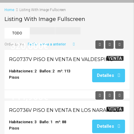
Home
Listing With Image Fullscreen
Listing With Image Fullscreen
TODO
320,000€
Fecha nueva a anterior
Ordenar por:
VENTA
RG0737V PISO EN VENTA EN VALDESPINO
Habitaciones: 2
Baños: 2
m²: 113
Detalles
Pisos
144,900€
VENTA
RG0736V PISO EN VENTA EN LOS NARANJOS
Habitaciones: 3
Baño: 1
m²: 88
Detalles
Pisos