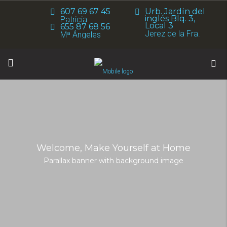
607 69 67 45
Urb. Jardín del
inglés Blq. 3,
Patricia
Local 3
655 87 68 56
Jerez de la Fra.
Mª Ángeles
Welcome, Make Yourself at Home
Parallax banner with background image