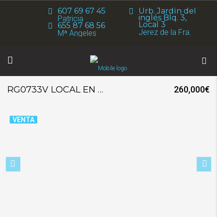
607 69 67 45
Urb. Jardín del
inglés Blq. 3,
Patricia
Local 3
655 87 68 56
Jerez de la Fra.
Mª Ángeles
RG0733V LOCAL EN VENTA EN EL CENTRO
260,000€
VENTA