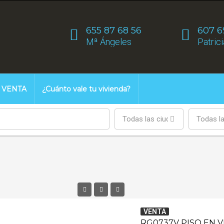
655 87 68 56
607 6
Mª Ángeles
Patrici
VENTA
¿Cuánto vale tu vivienda?
Todas las ciudades
Todas l
VENTA
RG0737V PISO EN 