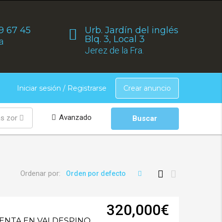
9 67 45
Urb. Jardín del inglés
Blq. 3, Local 3
a
Jerez de la Fra.
Crear anuncio
Iniciar sesión / Registrarse
Avanzado
as zonas
Buscar
Ordenar por:
Orden por defecto
320,000€
VENTA EN VALDESPINO