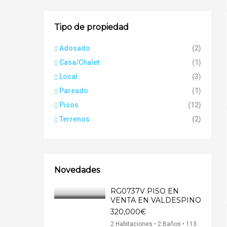
Tipo de propiedad
Adosado
(2)
Casa/Chalet
(1)
Local
(3)
Pareado
(1)
Pisos
(12)
Terrenos
(2)
Novedades
RG0737V PISO EN
VENTA EN VALDESPINO
320,000€
2 Habitaciones • 2 Baños • 113