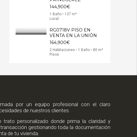
144,900€
1 Baño • 137 m²
Local
RG0718V PISO EN
VENTA EN LA UNIÓN
164,900€
2 Habitaciones • 1 Baño • 80 m²
Pisos
mada por un equipo profesional con el claro
ecesidades de nuestros clientes.
trato personalizado donde prima la claridad y
de transacción gestionando toda la documentación
ta de tu vivienda.