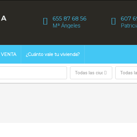
655 87 68 56
607 6
Mª Ángeles
Patrici
VENTA
¿Cuánto vale tu vivienda?
Todas las ciudades
Todas l