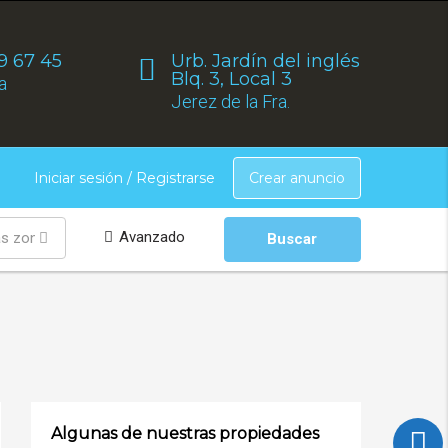
9 67 45
Urb. Jardín del inglés
Blq. 3, Local 3
a
Jerez de la Fra.
Crear anuncio
Iniciar sesión / Registrarse
Avanzado
as zonas
Buscar
Algunas de nuestras propiedades