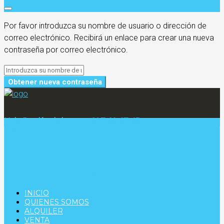
Por favor introduzca su nombre de usuario o dirección de
correo electrónico. Recibirá un enlace para crear una nueva
contraseña por correo electrónico.
Obtener nueva contraseña
Urb. Jardín del
607 69 67 45
inglés Blq. 3, Local 3
Patricia
Jerez de la Fra.
655 87 68 56
Mª Ángeles
INICIO
QUIENES SOMOS
ALQUILER
VENTA