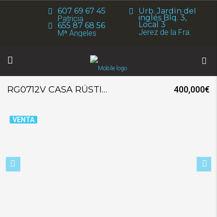
607 69 67 45
Urb. Jardín del
inglés Blq. 3,
Patricia
Local 3
655 87 68 56
Jerez de la Fra.
Mª Ángeles
RG0712V CASA RÚSTICA EN VENTA CON PARCELA
400,000€
VENTA