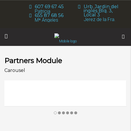
607 69 67 45
Urb. Jardín del
inglés Blq. 3,
Patricia
Local 3
655 87 68 56
Jerez de la Fra.
Mª Ángeles
Partners Module
Carousel