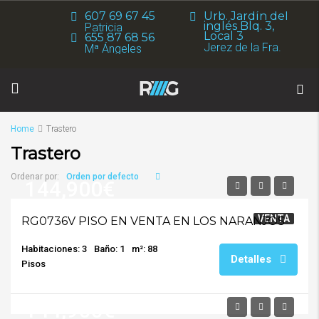
607 69 67 45
Urb. Jardín del
inglés Blq. 3,
Patricia
Local 3
655 87 68 56
Jerez de la Fra.
Mª Ángeles
Home
Trastero
Trastero
Orden por defecto
Ordenar por:
144,900€
VENTA
RG0736V PISO EN VENTA EN LOS NARANJOS
Habitaciones: 3
Baño: 1
m²: 88
Detalles
Pisos
144,900€