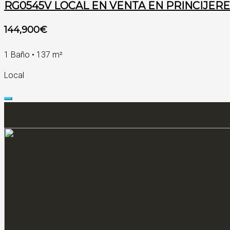
RG0545V LOCAL EN VENTA EN PRINCIJER
144,900€
1 Baño • 137 m²
Local