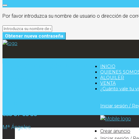
Por favor introduzca su nombre de usuario o dirección de corr
Obtener nueva contraseña
Urb. Jardín del inglés Blq. 3, Local 3
INICIO
QUIENES SOMO
ALQUILER
Jerez de la Fra.
VENTA
¿Cuánto vale tu v
607 69 67 45
Patricia
Iniciar sesión / Re
655 87 68 56
Mª Ángeles
Crear anuncio
Iniciar sesión / R