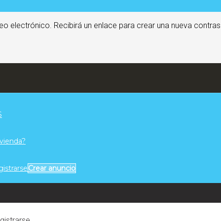
eo electrónico. Recibirá un enlace para crear una nueva contras
S
ivienda?
gistrarse
Crear anuncio
egistrarse